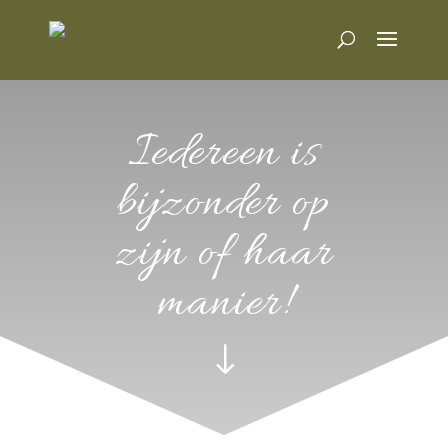
Iedereen is
bijzonder op
zijn of haar
manier!
"